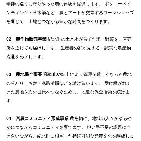
季節の巡りに寄り添った農の体験を提供します。 ボタニーペイ
ンティング・草木染など、農とアートが交差するワークショップ
を通じて、土地とつながる豊かな時間をつくります。
02 農作物販売事業
紀北町の土と水が育てた米・野菜を、直売
所を通じてお届けします。 生産者の顔が見える、誠実な農産物
流通をめざします。
03 農地保全事業
高齢化や転出により管理が難しくなった農地
の草刈り・剪定・水路清掃などを請け負います。 受け継がれて
きた農地を次の世代へつなぐために、地道な保全活動を続けま
す。
04 営農コミュニティ形成事業
農を軸に、地域の人々がゆるや
かにつながるコミュニティを育てます。 担い手不足の課題に向
き合いながら、紀北町に根ざした持続可能な営農文化を醸成しま