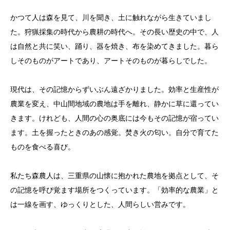
かつて人は森を見て、川を聞き、土に触れながら生きていまし
SHOP
た。狩猟採集の時代から農耕の時代へ。その長い歴史の中で、人
お米、GOODS
は自然と共に笑い、踊り、器を焼き、布を染めてきました。暮ら
しそのものがアートであり、アートそのものが暮らしでした。
企業の皆様へ
郷土食と遊休農地
現代は、その記憶からずいぶん遠ざかりました。効率と生産性が
農業を変え、中山間地域の農地は手を離れ、静かに草に還ってい
教育機関・自治体の皆様へ
きます。けれども、人間の心の奥底には今もその記憶が宿ってい
食育と地域活性化
ます。土を握ったときのあの感覚。焚き火の匂い。自分で育てた
CONTACT
ものを食べる喜び。
お問合せはこちら
私たち森農人は、三重県の山懐に抱かれた農地を拠点として、そ
の記憶を呼び覚ます場所をつくっています。「効率的な農業」と
は一線を画す、ゆっくりとした、人間らしい営みです。