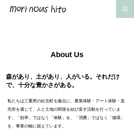
TOP
トップページ
ABOUT US
About Us
私たちについて
NEWS
森があり、土があり、人がいる。それだけ
イベントやお知らせなど
で、十分な豊かさがある。
EVENT
私たちは三重県の紀北町を拠点に、農業体験・アート体験・直
私たちの農業体験
売所を通じて、人と土地の関係を結び直す活動を行っていま
す。「効率」ではなく「体験」を、「消費」ではなく「循環」
COMMUNITY
を、事業の軸に据えています。
新しい集落営農