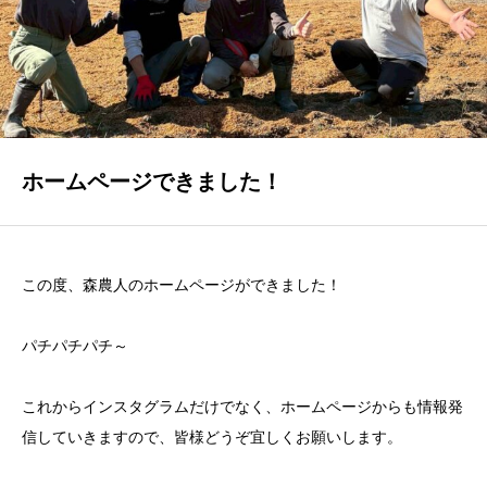
SHOP
お米、GOODS
企業の皆様へ
郷土食と遊休農地
ホームページできました！
教育機関・自治体の皆様へ
食育と地域活性化
この度、森農人のホームページができました！
CONTACT
お問合せはこちら
パチパチパチ～
これからインスタグラムだけでなく、ホームページからも情報発
信していきますので、皆様どうぞ宜しくお願いします。